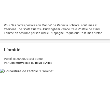
Pour "les cartes postales du Monde" de Perfecta Folklore, coutumes et
traditions The Scots Guards - Buckingham Palace Cate Postale de 1960
Femme en costume persan XVIIIe L'Espagne L'équateur Costumes bretons
traditionnels Une très belle carte 3D de mon...
L'amitié
Publié le 26/09/2010 à 10:00
Par
Les merveilles du pays d'Alice