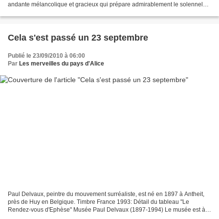
andante mélancolique et gracieux qui prépare admirablement le solennel
adagio de l'hiver." George Sand Pour...
Cela s'est passé un 23 septembre
Publié le 23/09/2010 à 06:00
Par
Les merveilles du pays d'Alice
Paul Delvaux, peintre du mouvement surréaliste, est né en 1897 à Antheit,
près de Huy en Belgique. Timbre France 1993: Détail du tableau "Le
Rendez-vous d'Ephèse" Musée Paul Delvaux (1897-1994) Le musée est à
Saint-Idesbald dans l'entité de Coxyde, sur...