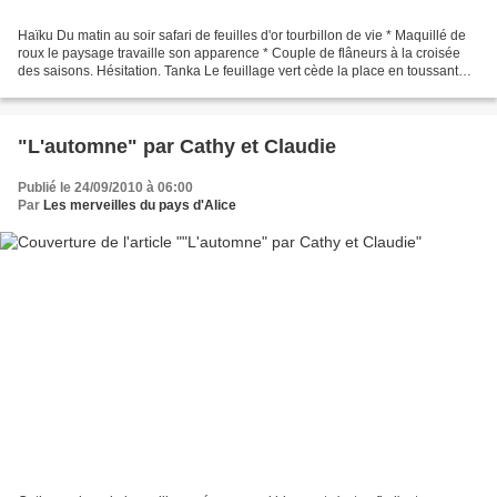
Haïku Du matin au soir safari de feuilles d'or tourbillon de vie * Maquillé de
roux le paysage travaille son apparence * Couple de flâneurs à la croisée
des saisons. Hésitation. Tanka Le feuillage vert cède la place en toussant
v'là les feuilles rousses....
"L'automne" par Cathy et Claudie
Publié le 24/09/2010 à 06:00
Par
Les merveilles du pays d'Alice