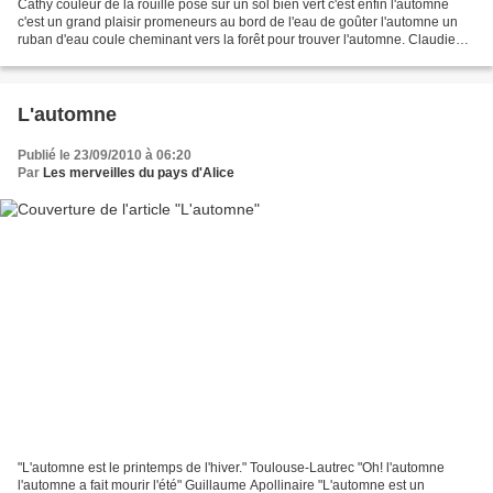
Cathy couleur de la rouille posé sur un sol bien vert c'est enfin l'automne
c'est un grand plaisir promeneurs au bord de l'eau de goûter l'automne un
ruban d'eau coule cheminant vers la forêt pour trouver l'automne. Claudie
Haïku Reflets acajou Douceur...
L'automne
Publié le 23/09/2010 à 06:20
Par
Les merveilles du pays d'Alice
"L'automne est le printemps de l'hiver." Toulouse-Lautrec "Oh! l'automne
l'automne a fait mourir l'été" Guillaume Apollinaire "L'automne est un