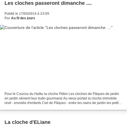
Les cloches passeront dimanche ....
Publié le 17/04/2014 à 23:05
Par
Au fil des jours
Pour le Coucou du Haïku la cloche Pékin Les cloches de Pâques de jardin
en jardin sèment leur butin gourmand Au vieux portail la cloche immobile
revit - envolée d'enfants Ciel de Pâques - entre les nains de jardin les petites
mains Marie-Alice Voir aussi...
La cloche d'ELiane