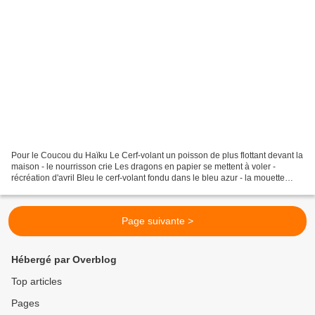
Pour le Coucou du Haïku Le Cerf-volant un poisson de plus flottant devant la
maison - le nourrisson crie Les dragons en papier se mettent à voler -
récréation d'avril Bleu le cerf-volant fondu dans le bleu azur - la mouette
absorbée Marie-Alice Voir aussi...
Page suivante >
Hébergé par Overblog
Top articles
Pages