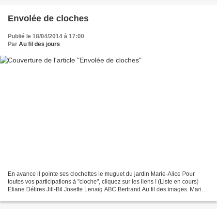
Envolée de cloches
Publié le 18/04/2014 à 17:00
Par
Au fil des jours
En avance il pointe ses clochettes le muguet du jardin Marie-Alice Pour
toutes vos participations à "cloche", cliquez sur les liens ! (Liste en cours)
Eliane Délires Jill-Bil Josette Lenaïg ABC Bertrand Au fil des images. Marie -
Louve (chez Lenaïg) le...