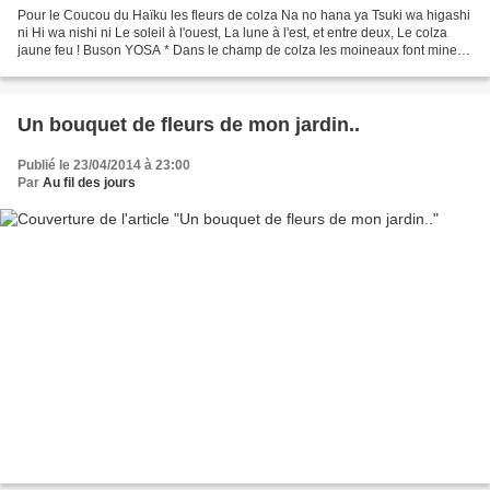
Pour le Coucou du Haïku les fleurs de colza Na no hana ya Tsuki wa higashi
ni Hi wa nishi ni Le soleil à l'ouest, La lune à l'est, et entre deux, Le colza
jaune feu ! Buson YOSA * Dans le champ de colza les moineaux font mine
de contempler les fleurs...
Un bouquet de fleurs de mon jardin..
Publié le 23/04/2014 à 23:00
Par
Au fil des jours