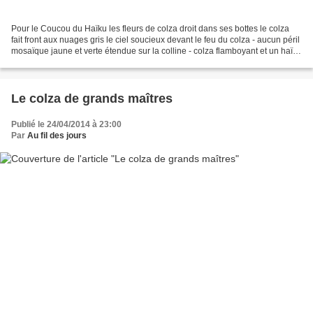
Pour le Coucou du Haïku les fleurs de colza droit dans ses bottes le colza
fait front aux nuages gris le ciel soucieux devant le feu du colza - aucun péril
mosaïque jaune et verte étendue sur la colline - colza flamboyant et un haïku
minimaliste * inspiré...
Le colza de grands maîtres
Publié le 24/04/2014 à 23:00
Par
Au fil des jours