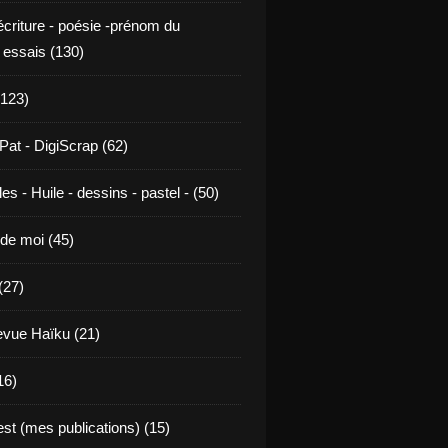
écriture - poésie -prénom du
 essais (130)
123)
Pat - DigiScrap (62)
es - Huile - dessins - pastel - (50)
de moi (45)
(27)
revue Haïku (21)
16)
st (mes publications) (15)