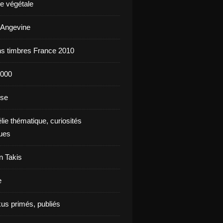
e végétale
 Angevine
s timbres France 2010
2000
nse
élie thématique, curiosités
ques
n Takis
e
us primés, publiés