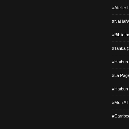
#Atelier 
#NaHaiW
#Bibliot
#Tanka (
#Haïbun-
#La Page
#Haïbun 
#Mon Al
#Carribe