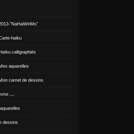
 2013-"NaHaiWriMo"
Carte-haiku
Haïku calligraphiés
Mes aquarelles
Mon carnet de dessins
mme ....
'aquarelles
e dessins