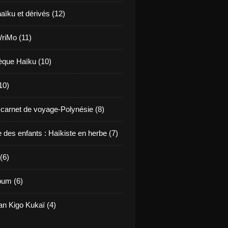
haïku et dérivés (12)
riMo (11)
hèque Haïku (10)
10)
carnet de voyage-Polynésie (8)
 des enfants : Haïkiste en herbe (7)
(6)
bum (6)
an Kigo Kukaï (4)