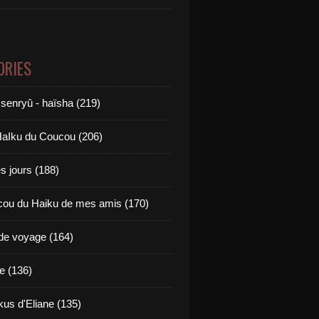
ORIES
 senryû - haïsha (219)
aIku du Coucou (206)
es jours (188)
ou du Haiku de mes amis (170)
de voyage (164)
ie (136)
kus d'Eliane (135)