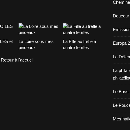
Cheminé
Douceur
Emission
LES et
La Loire sous mes
La Fille au trèfle à
Europa 
pinceaux
quatre feuilles
La Défe
Retour à l'accueil
La philat
philatéli
Le Bassi
Le Pouc
Mes haïk