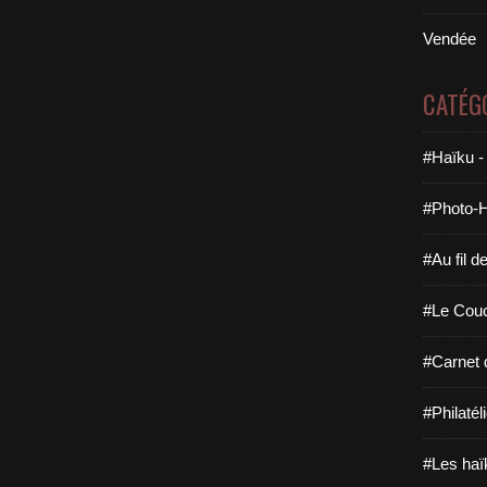
Vendée
CATÉG
#Haïku -
#Photo-H
#Au fil d
#Le Couc
#Carnet 
#Philatél
#Les haï