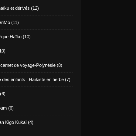
haïku et dérivés (12)
riMo (11)
hèque Haïku (10)
10)
carnet de voyage-Polynésie (8)
 des enfants : Haïkiste en herbe (7)
(6)
bum (6)
an Kigo Kukaï (4)