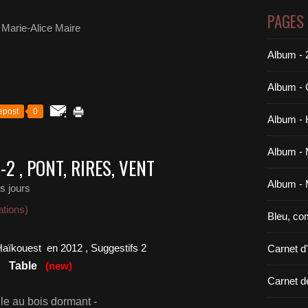
PAGES
Marie-Alice Maire
Album -
Album - 
epost
0
Album - 
Album - 
2 , PONT, RIRES, VENT
Album - 
es jours
tions)
Bleu, co
Haïkouest en 2012 , Sug
gestifs 2
Carnet d
Table
(new)
Carnet d
le au bois dormant -