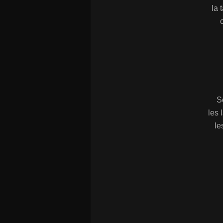
la 
S
les 
le