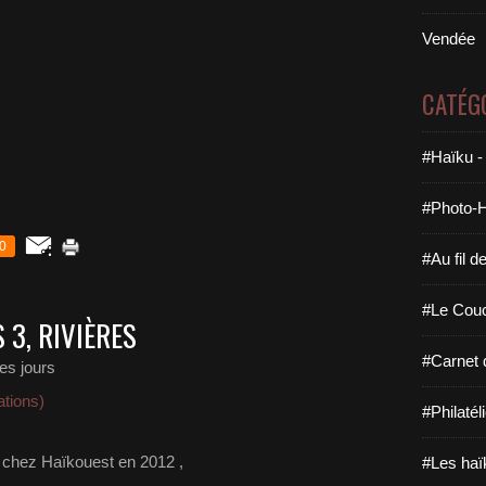
Vendée
CATÉG
#Haïku -
#Photo-H
0
#Au fil d
#Le Couc
 3, RIVIÈRES
#Carnet 
des jours
tions)
#Philatél
 chez Haïkouest en 2012 ,
#Les haï