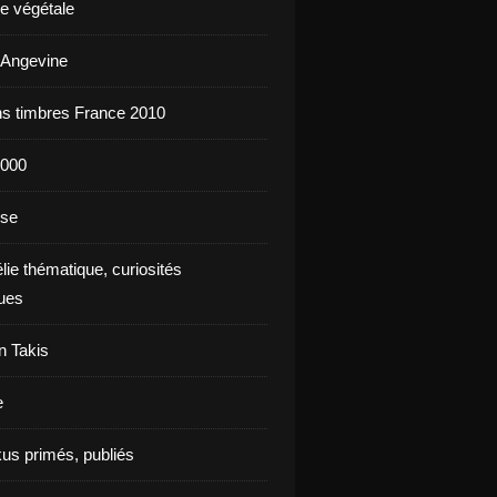
e végétale
 Angevine
s timbres France 2010
2000
nse
élie thématique, curiosités
ques
n Takis
e
us primés, publiés