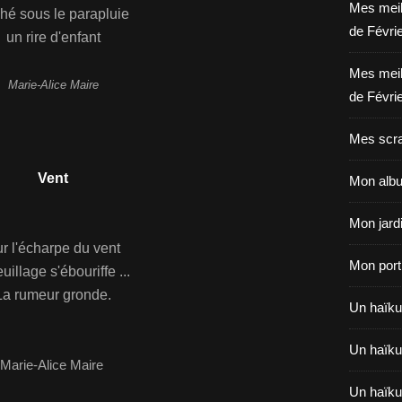
Mes meil
hé sous le parapluie
de Févri
un rire d'enfant
Mes meil
Marie-Alice Maire
de Févri
Mes scra
V
ent
Mon albu
Mon jardi
r l'écharpe du vent
Mon portr
euillage s'ébouriffe ...
La rumeur gronde.
Un haïku 
Un haïku 
Marie-Alice Maire
Un haïku