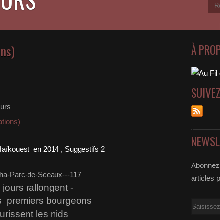
ons)
À PRO
SUIVE
ours
tions)
NEWSL
Haïkouest en 2014 , Sug
gestifs 2
Abonnez-
articles 
 jours rallongent -
s premiers bourgeons
Email
eurissent les nids