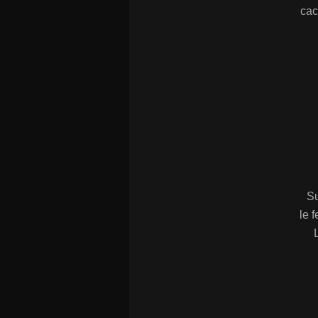
cac
Su
le f