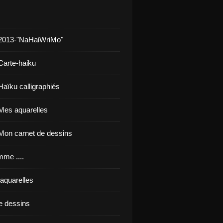
 2013-"NaHaiWriMo"
Carte-haiku
Haïku calligraphiés
Mes aquarelles
Mon carnet de dessins
mme ....
'aquarelles
e dessins