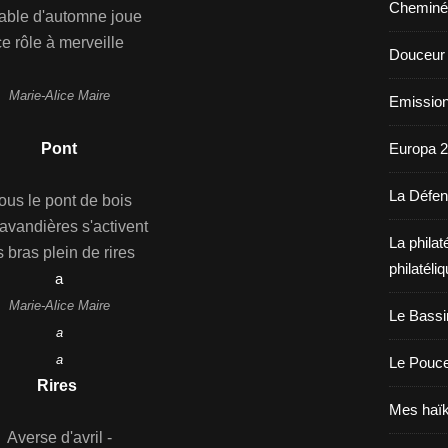
Cheminé
table d'automne joue
ce rôle à merveille
Douceur
Marie-Alice Maire
Emission
P
ont
Europa 
La Défe
ous le pont de bois
lavandières s'activent
La philat
s bras plein de rires
philatéli
a
Marie-Alice Maire
Le Bassi
a
a
Le Pouc
Rires
Mes haïk
Averse d'avril -