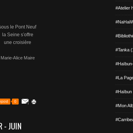
#Atelier 
#NaHaiW
sous le Pont Neuf
la Seine s'offre
#Bibliot
une croisière
#Tanka (
Marie-Alice Maire
#Haïbun-
#La Page
#Haïbun 
epost
0
#Mon Al
#Carribe
 - JUIN