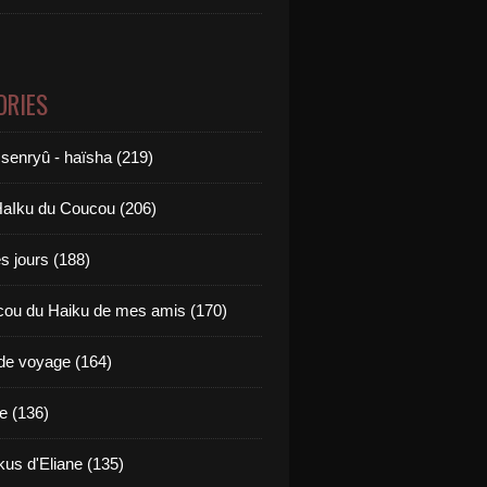
ORIES
 senryû - haïsha (219)
aIku du Coucou (206)
es jours (188)
ou du Haiku de mes amis (170)
de voyage (164)
ie (136)
kus d'Eliane (135)