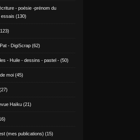
écriture - poésie -prénom du
 essais (130)
123)
Pat - DigiScrap (62)
es - Huile - dessins - pastel - (50)
de moi (45)
(27)
revue Haïku (21)
16)
st (mes publications) (15)