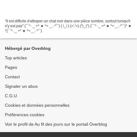
"Il est difficile d'attraper un chat noir dans une pièce sombre, surtout lorsqu'il
n'y est pas" {¯`*·._ >* ★ *< _..·*'¯} ( \_/ ) (='.'=) (")_(") {¯`*·._ >* ★ *< _..·*'¯}* ★
*{¯`*·._ >* ★ *< _..·*'¯}
Hébergé par Overblog
Top articles
Pages
Contact
Signaler un abus
C.G.U.
Cookies et données personnelles
Préférences cookies
Voir le profil de Au fil des jours sur le portail Overblog