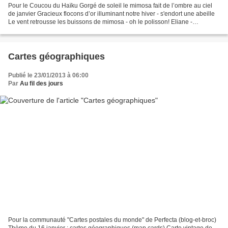
Pour le Coucou du Haïku Gorgé de soleil le mimosa fait de l’ombre au ciel
de janvier Gracieux flocons d’or illuminant notre hiver - s'endort une abeille
Le vent retrousse les buissons de mimosa - oh le polisson! Eliane -
21/01/2013
Cartes géographiques
Publié le 23/01/2013 à 06:00
Par
Au fil des jours
Pour la communauté "Cartes postales du monde" de Perfecta (blog-et-broc)
Thème du 16 janvier : cartes géographiques (map cards) Carte vintage de