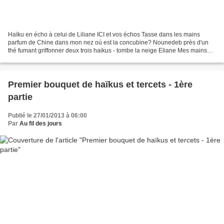
Haïku en écho à celui de Liliane ICI et vos échos Tasse dans les mains
parfum de Chine dans mon nez où est la concubine? Nounedeb près d'un
thé fumant griffonner deux trois haikus - tombe la neige Eliane Mes mains
gantées autour du thé au jasmin Concours...
Premier bouquet de haïkus et tercets - 1ère
partie
Publié le 27/01/2013 à 06:00
Par
Au fil des jours