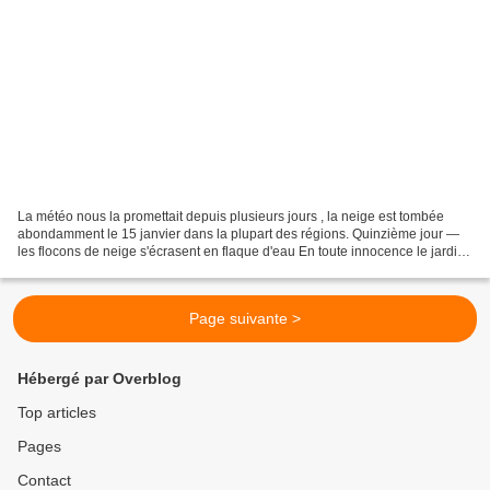
La météo nous la promettait depuis plusieurs jours , la neige est tombée
abondamment le 15 janvier dans la plupart des régions. Quinzième jour —
les flocons de neige s'écrasent en flaque d'eau En toute innocence le jardin
d'hiver refait sa garde-robe...
Page suivante >
Hébergé par Overblog
Top articles
Pages
Contact