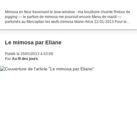
Mimosa en fleur traversant le bow-window - ma bouilloire chuinte Retour de
jogging — le parfum de mimosa me poursuit encore Menu de mardi —
parfumés au Mercaptan les œufs mimosa Marie-Alice 22-01-2013 Pour le
Thème de ce Vendredi du Coucou du Haîku 'Mimosa'...
Le mimosa par Eliane
Publié le 25/01/2013 à 03:00
Par
Au fil des jours