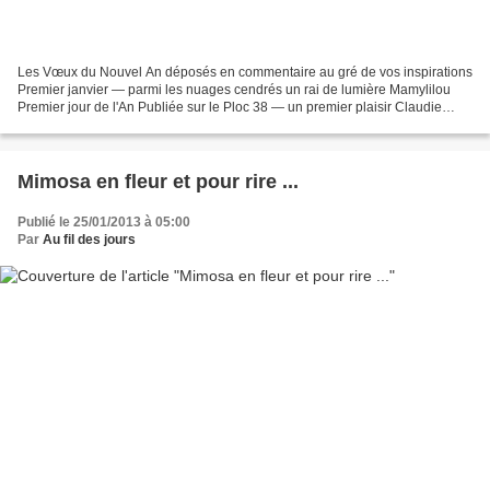
Les Vœux du Nouvel An déposés en commentaire au gré de vos inspirations
Premier janvier — parmi les nuages cendrés un rai de lumière Mamylilou
Premier jour de l'An Publiée sur le Ploc 38 — un premier plaisir Claudie
scotchées à la lune fines perles transparentes...
Mimosa en fleur et pour rire ...
Publié le 25/01/2013 à 05:00
Par
Au fil des jours