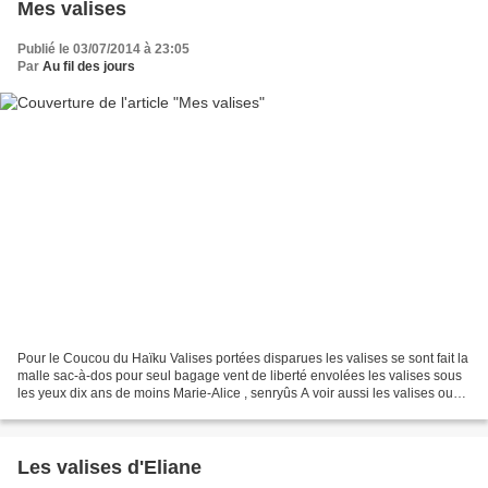
Mes valises
Publié le 03/07/2014 à 23:05
Par
Au fil des jours
Pour le Coucou du Haïku Valises portées disparues les valises se sont fait la
malle sac-à-dos pour seul bagage vent de liberté envolées les valises sous
les yeux dix ans de moins Marie-Alice , senryûs A voir aussi les valises ou
thème libre de Eliane...
Les valises d'Eliane