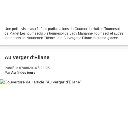
Une petite visite aux fidèles participations du Coucou du Haïku : Tournesol
de Manet Les tournesols bis tournesol de Lady Marianne Tournesol et autres
tournesols de Nounedeb Thème libre Au verger d'Eliane la creme-glacee-
de Jill-Bill Soleil-soleil de...
Au verger d'Eliane
Publié le 07/08/2014 à 23:05
Par
Au fil des jours