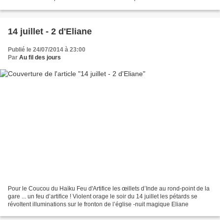
— les parasols avancent...
14 juillet - 2 d'Eliane
Publié le 24/07/2014 à 23:00
Par
Au fil des jours
Pour le Coucou du Haïku Feu d'Artifice les œillets d’Inde au rond-point de la
gare ... un feu d’artifice ! Violent orage le soir du 14 juillet les pétards se
révoltent illuminations sur le fronton de l’église -nuit magique Eliane