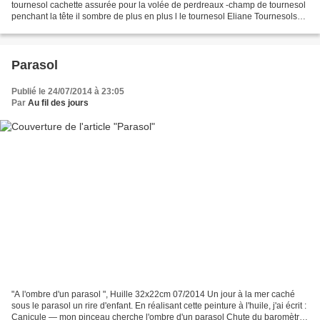
tournesol cachette assurée pour la volée de perdreaux -champ de tournesol
penchant la tête il sombre de plus en plus l le tournesol Eliane Tournesols
fanés de Van Gogh
Parasol
Publié le 24/07/2014 à 23:05
Par
Au fil des jours
"A l'ombre d'un parasol ", Huille 32x22cm 07/2014 Un jour à la mer caché
sous le parasol un rire d'enfant. En réalisant cette peinture à l'huile, j'ai écrit :
Canicule — mon pinceau cherche l'ombre d'un parasol Chute du baromètre