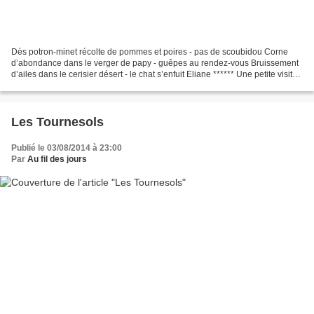
Dès potron-minet récolte de pommes et poires - pas de scoubidou Corne
d’abondance dans le verger de papy - guêpes au rendez-vous Bruissement
d’ailes dans le cerisier désert - le chat s’enfuit Eliane ****** Une petite visite
aux fidèles participations...
Les Tournesols
Publié le 03/08/2014 à 23:00
Par
Au fil des jours