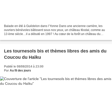
Balade en été à Guédelon dans l’Yonne Dans une ancienne carrière, les
ouvriers bénévoles bâtissent sous nos yeux, un château féodal, comme au
13 ème siècle…il a débuté en 1997 ! Au cœur de la forêt un château du
moyen âge sort de terre Manuellement, les...
Les tournesols bis et thèmes libres des amis du
Coucou du Haïku
Publié le 08/08/2014 à 23:00
Par
Au fil des jours