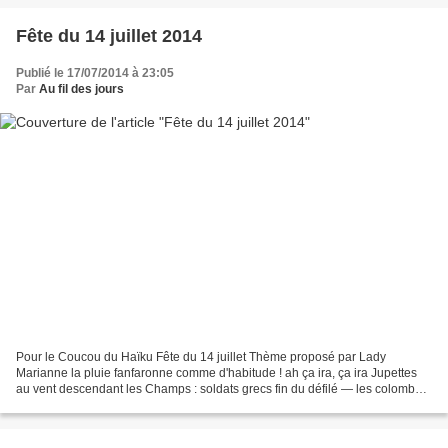
Fête du 14 juillet 2014
Publié le 17/07/2014 à 23:05
Par
Au fil des jours
Pour le Coucou du Haïku Fête du 14 juillet Thème proposé par Lady
Marianne la pluie fanfaronne comme d'habitude ! ah ça ira, ça ira Jupettes
au vent descendant les Champs : soldats grecs fin du défilé — les colombes
s'envolent vers la Syrie Marie-Alice...