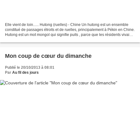
Elle vient de loin...... Hutong (ruelles) - Chine Un hutong est un ensemble
constitué de passages étroits et de ruelles, principalement à Pékin en Chine.
Hutong est un mot mongol qui signifie puits , parce que les résidents vivaient
souvent près d'une...
Mon coup de cœur du dimanche
Publié le 20/10/2013 à 08:01
Par
Au fil des jours