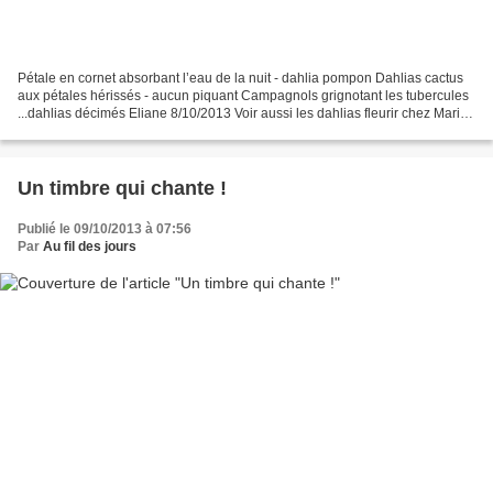
Pétale en cornet absorbant l’eau de la nuit - dahlia pompon Dahlias cactus
aux pétales hérissés - aucun piquant Campagnols grignotant les tubercules
...dahlias décimés Eliane 8/10/2013 Voir aussi les dahlias fleurir chez Marie-
Alice et ICI
Un timbre qui chante !
Publié le 09/10/2013 à 07:56
Par
Au fil des jours