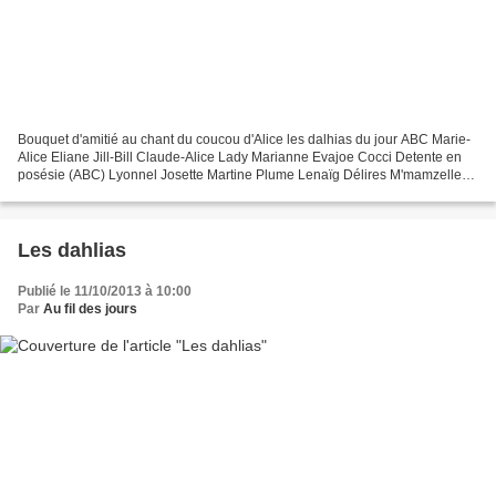
Bouquet d'amitié au chant du coucou d'Alice les dalhias du jour ABC Marie-
Alice Eliane Jill-Bill Claude-Alice Lady Marianne Evajoe Cocci Detente en
posésie (ABC) Lyonnel Josette Martine Plume Lenaïg Délires M'mamzelle
Jeanne Marine Lou Annie Nounedeb...
Les dahlias
Publié le 11/10/2013 à 10:00
Par
Au fil des jours