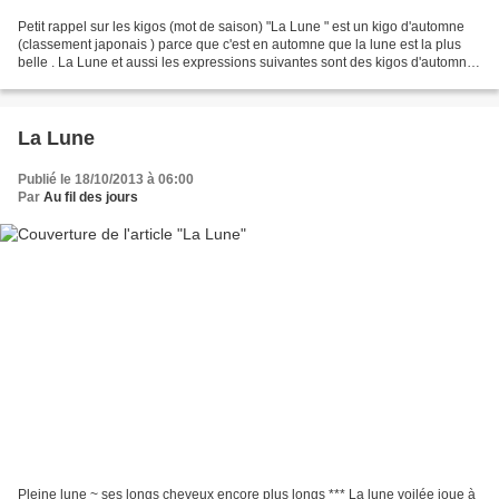
Petit rappel sur les kigos (mot de saison) "La Lune " est un kigo d'automne
(classement japonais ) parce que c'est en automne que la lune est la plus
belle . La Lune et aussi les expressions suivantes sont des kigos d'automne :
- contempler la lune -...
La Lune
Publié le 18/10/2013 à 06:00
Par
Au fil des jours
Pleine lune ~ ses longs cheveux encore plus longs *** La lune voilée joue à